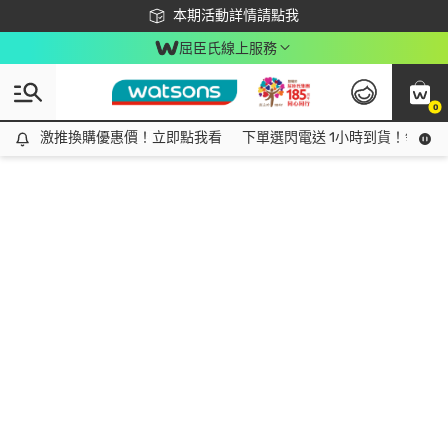
下載app最高回饋$350
本期活動詳情請點我
屈臣氏線上服務
0
激推換購優惠價！立即點我看
激推換購優惠價！立即點我看
下單選閃電送 1小時到貨！領神券