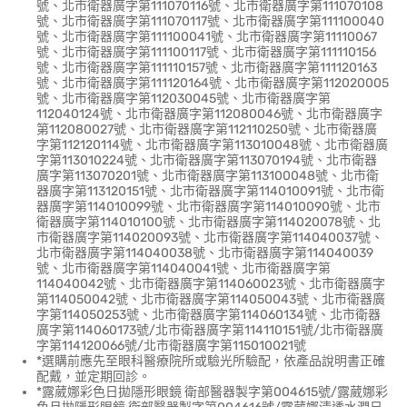
號、北市衛器廣字第111070116號、北市衛器廣字第111070108
號、北市衛器廣字第111070117號、北市衛器廣字第111100040
號、北市衛器廣字第111100041號、北市衛器廣字第11110067
號、北市衛器廣字第111100117號、北市衛器廣字第111110156
號、北市衛器廣字第111110157號、北市衛器廣字第111120163
號、北市衛器廣字第111120164號、北市衛器廣字第112020005
號、北市衛器廣字第112030045號、北市衛器廣字第
112040124號、北市衛器廣字第112080046號、北市衛器廣字
第112080027號、北市衛器廣字第112110250號、北市衛器廣
字第112120114號、北市衛器廣字第113010048號、北市衛器廣
字第113010224號、北市衛器廣字第113070194號、北市衛器
廣字第113070201號、北市衛器廣字第113100048號、北市衛
器廣字第113120151號、北市衛器廣字第114010091號、北市衛
器廣字第114010099號、北市衛器廣字第114010090號、北市
衛器廣字第114010100號、北市衛器廣字第114020078號、北
市衛器廣字第114020093號、北市衛器廣字第114040037號、
北市衛器廣字第114040038號、北市衛器廣字第114040039
號、北市衛器廣字第114040041號、北市衛器廣字第
114040042號、北市衛器廣字第114060023號、北市衛器廣字
第114050042號、北市衛器廣字第114050043號、北市衛器廣
字第114050253號、北市衛器廣字第114060134號、北市衛器
廣字第114060173號/北市衛器廣字第114110151號/北市衛器廣
字第114120066號/北市衛器廣字第115010021號
*選購前應先至眼科醫療院所或驗光所驗配，依產品說明書正確
配戴，並定期回診。
*露葳娜彩色日拋隱形眼鏡 衛部醫器製字第004615號/露葳娜彩