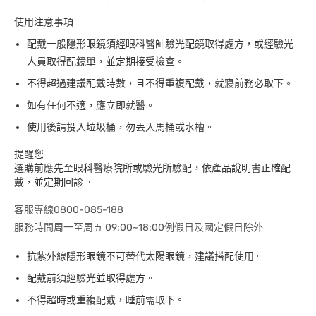
使用注意事項
配戴一般隱形眼鏡須經眼科醫師驗光配鏡取得處方，或經驗光
人員取得配鏡單，並定期接受檢查。
不得超過建議配戴時數，且不得重複配戴，就寢前務必取下。
如有任何不適，應立即就醫。
使用後請投入垃圾桶，勿丟入馬桶或水槽。
提醒您
選購前應先至眼科醫療院所或驗光所驗配，依產品說明書正確配
戴，並定期回診。
客服專線0800-085-188
服務時間周一至周五 09:00~18:00例假日及國定假日除外
抗紫外線隱形眼鏡不可替代太陽眼鏡，建議搭配使用。
配戴前須經驗光並取得處方。
不得超時或重複配戴，睡前需取下。