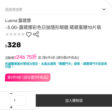
請選擇度數
Luena 露葳娜
-3.00-露葳娜彩色日拋隱形眼鏡 葳葳蜜糖10片裝
328
$
246
75折
$
起
(第2件5折 (請任選2件商品))
活動價
依據醫療器材管理法規定，本產品僅限「實體門市」銷售，請選擇門市取貨與
付款。
第2件5折 (請任選2件商品)
加入購物袋