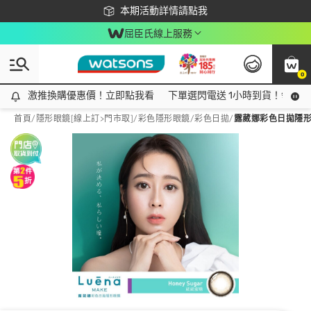
下載app最高回饋$350
本期活動詳情請點我
屈臣氏線上服務
0
激推換購優惠價！立即點我看
激推換購優惠價！立即點我看
下單選閃電送 1小時到貨！領神券
首頁
/
隱形眼鏡[線上訂>門市取]
/
彩色隱形眼鏡
/
彩色日拋
/
露葳娜彩色日拋隱形