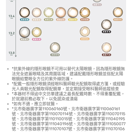
*抗紫外線的隱形眼鏡不可用以替代太陽眼鏡，因為隱形眼鏡無
法完全遮蓋眼睛及其周圍區域，建議配戴隱形眼鏡並搭配太陽
眼鏡給雙眼全方位的紫外線防護。
*配戴一般隱形眼鏡須經眼科醫師驗光配鏡取得處方箋，或經驗
光人員驗光配鏡取得配鏡單，並定期接受眼科醫師追蹤檢查
*本器材不得逾中文仿單建議之最長配戴時數、不得重覆配戴，
於就寢前務必取下，以免感染或潰瘍
*如有不適，應立即就醫。
*北市衛器廣字第110060160號、北市衛器廣字第110060161
號、北市衛器廣字第110070114號、北市衛器廣字第110070115
號、北市衛器廣字第110110015號、北市衛器廣字第111040195
號、北市衛器廣字第111040196號、北市衛器廣字第111050077
號、北市衛器廣字第111070107號、北市衛器廣字第111070106