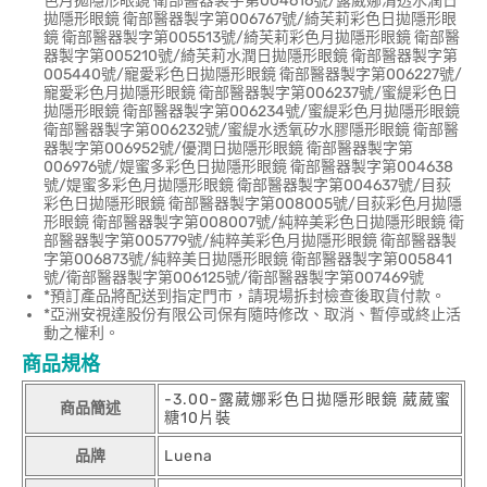
色月拋隱形眼鏡 衛部醫器製字第004616號/露葳娜清透水潤日
拋隱形眼鏡 衛部醫器製字第006767號/綺芙莉彩色日拋隱形眼
鏡 衛部醫器製字第005513號/綺芙莉彩色月拋隱形眼鏡 衛部醫
器製字第005210號/綺芙莉水潤日拋隱形眼鏡 衛部醫器製字第
005440號/寵愛彩色日拋隱形眼鏡 衛部醫器製字第006227號/
寵愛彩色月拋隱形眼鏡 衛部醫器製字第006237號/蜜緹彩色日
拋隱形眼鏡 衛部醫器製字第006234號/蜜緹彩色月拋隱形眼鏡
衛部醫器製字第006232號/蜜緹水透氧矽水膠隱形眼鏡 衛部醫
器製字第006952號/優潤日拋隱形眼鏡 衛部醫器製字第
006976號/媞蜜多彩色日拋隱形眼鏡 衛部醫器製字第004638
號/媞蜜多彩色月拋隱形眼鏡 衛部醫器製字第004637號/目荻
彩色日拋隱形眼鏡 衛部醫器製字第008005號/目荻彩色月拋隱
形眼鏡 衛部醫器製字第008007號/純粹美彩色日拋隱形眼鏡 衛
部醫器製字第005779號/純粹美彩色月拋隱形眼鏡 衛部醫器製
字第006873號/純粹美日拋隱形眼鏡 衛部醫器製字第005841
號/衛部醫器製字第006125號/衛部醫器製字第007469號
*預訂產品將配送到指定門市，請現場拆封檢查後取貨付款。
*亞洲安視達股份有限公司保有隨時修改、取消、暫停或終止活
動之權利。
商品規格
-3.00-露葳娜彩色日拋隱形眼鏡 葳葳蜜
商品簡述
糖10片裝
品牌
Luena