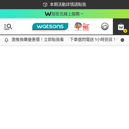
下載app最高回饋$350
本期活動詳情請點我
屈臣氏線上服務
0
激推換購優惠價！立即點我看
激推換購優惠價！立即點我看
下單選閃電送 1小時到貨！領神券