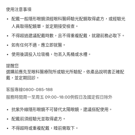
使用注意事項
配戴一般隱形眼鏡須經眼科醫師驗光配鏡取得處方，或經驗光
人員取得配鏡單，並定期接受檢查。
不得超過建議配戴時數，且不得重複配戴，就寢前務必取下。
如有任何不適，應立即就醫。
使用後請投入垃圾桶，勿丟入馬桶或水槽。
提醒您
選購前應先至眼科醫療院所或驗光所驗配，依產品說明書正確配
戴，並定期回診。
客服專線0800-085-188
服務時間周一至周五 09:00~18:00例假日及國定假日除外
抗紫外線隱形眼鏡不可替代太陽眼鏡，建議搭配使用。
配戴前須經驗光並取得處方。
不得超時或重複配戴，睡前需取下。