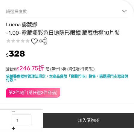
請選擇度數
Luena 露葳娜
-1.00-露葳娜彩色日拋隱形眼鏡 葳葳橄欖10片裝
328
$
246
75折
$
起
(第2件5折 (請任選2件商品))
活動價
依據醫療器材管理法規定，本產品僅限「實體門市」銷售，請選擇門市取貨與
付款。
第2件5折 (請任選2件商品)
加入購物袋