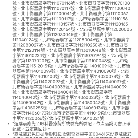
號、北市衛器廣字第111070116號、北市衛器廣字第111070108
號、北市衛器廣字第111070117號、北市衛器廣字第111100040
號、北市衛器廣字第111100041號、北市衛器廣字第11110067
號、北市衛器廣字第111100117號、北市衛器廣字第111110156
號、北市衛器廣字第111110157號、北市衛器廣字第111120163
號、北市衛器廣字第111120164號、北市衛器廣字第112020005
號、北市衛器廣字第112030045號、北市衛器廣字第
112040124號、北市衛器廣字第112080046號、北市衛器廣字
第112080027號、北市衛器廣字第112110250號、北市衛器廣
字第112120114號、北市衛器廣字第113010048號、北市衛器廣
字第113010224號、北市衛器廣字第113070194號、北市衛器
廣字第113070201號、北市衛器廣字第113100048號、北市衛
器廣字第113120151號、北市衛器廣字第114010091號、北市衛
器廣字第114010099號、北市衛器廣字第114010090號、北市
衛器廣字第114010100號、北市衛器廣字第114020078號、北
市衛器廣字第114020093號、北市衛器廣字第114040037號、
北市衛器廣字第114040038號、北市衛器廣字第114040039
號、北市衛器廣字第114040041號、北市衛器廣字第
114040042號、北市衛器廣字第114060023號、北市衛器廣字
第114050042號、北市衛器廣字第114050043號、北市衛器廣
字第114050253號、北市衛器廣字第114060134號、北市衛器
廣字第114060173號/北市衛器廣字第114110151號/北市衛器廣
字第114120066號/北市衛器廣字第115010021號
*選購前應先至眼科醫療院所或驗光所驗配，依產品說明書正確
配戴，並定期回診。
*露葳娜彩色日拋隱形眼鏡 衛部醫器製字第004615號/露葳娜彩