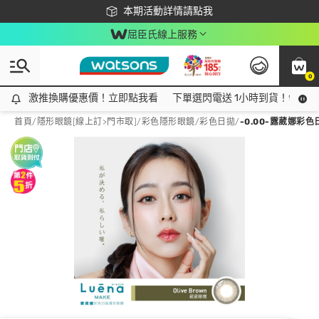
下載app最高回饋$350
本期活動詳情請點我
屈臣氏線上服務
0
激推換購優惠價！立即點我看
激推換購優惠價！立即點我看
下單選閃電送 1小時到貨！領神券
首頁
/
隱形眼鏡[線上訂>門市取]
/
彩色隱形眼鏡
/
彩色日拋
/
-0.00-露葳娜彩