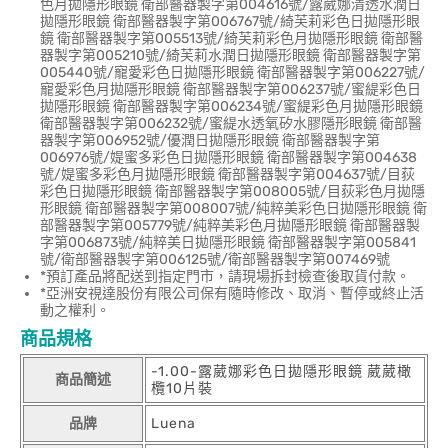
色月拋隱形眼鏡 衛部醫器製字第004616號/露葳娜清透水潤日
拋隱形眼鏡 衛部醫器製字第006767號/綺芙莉彩色日拋隱形眼
鏡 衛部醫器製字第005513號/綺芙莉彩色月拋隱形眼鏡 衛部醫
器製字第005210號/綺芙莉水潤日拋隱形眼鏡 衛部醫器製字第
005440號/寵愛彩色日拋隱形眼鏡 衛部醫器製字第006227號/
寵愛彩色月拋隱形眼鏡 衛部醫器製字第006237號/蜜緹彩色日
拋隱形眼鏡 衛部醫器製字第006234號/蜜緹彩色月拋隱形眼鏡
衛部醫器製字第006232號/蜜緹水透氧矽水膠隱形眼鏡 衛部醫
器製字第006952號/優潤日拋隱形眼鏡 衛部醫器製字第
006976號/媞蜜多彩色日拋隱形眼鏡 衛部醫器製字第004638
號/媞蜜多彩色月拋隱形眼鏡 衛部醫器製字第004637號/目荻
彩色日拋隱形眼鏡 衛部醫器製字第008005號/目荻彩色月拋隱
形眼鏡 衛部醫器製字第008007號/純粹美彩色日拋隱形眼鏡 衛
部醫器製字第005779號/純粹美彩色月拋隱形眼鏡 衛部醫器製
字第006873號/純粹美日拋隱形眼鏡 衛部醫器製字第005841
號/衛部醫器製字第006125號/衛部醫器製字第007469號
*預訂產品將配送到指定門市，請現場拆封檢查後取貨付款。
*亞洲安視達股份有限公司保有隨時修改、取消、暫停或終止活
動之權利。
商品規格
-1.00-露葳娜彩色日拋隱形眼鏡 葳葳橄
商品簡述
欖10片裝
品牌
Luena