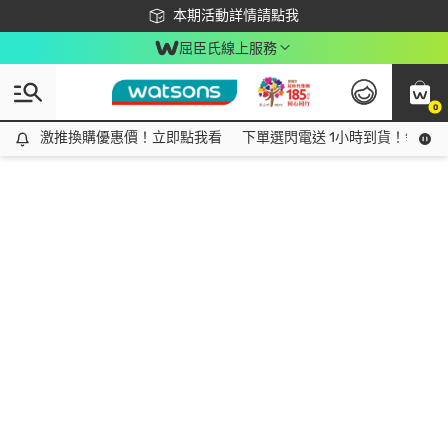
下載app最高回饋$350
本期活動詳情請點我
屈臣氏線上服務
0
激推換購優惠價！立即點我看
激推換購優惠價！立即點我看
下單選閃電送 1小時到貨！領神券