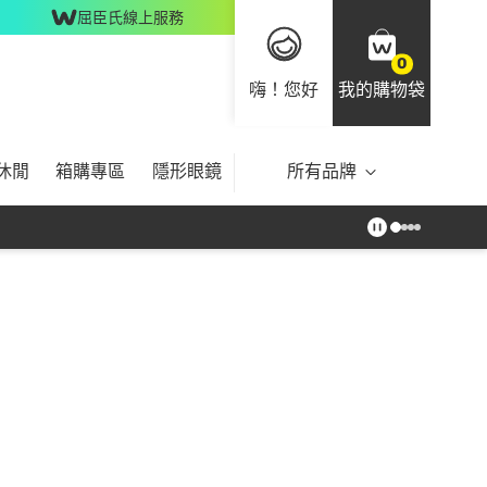
屈臣氏線上服務
0
嗨！您好
我的購物袋
休閒
箱購專區
隱形眼鏡
所有品牌