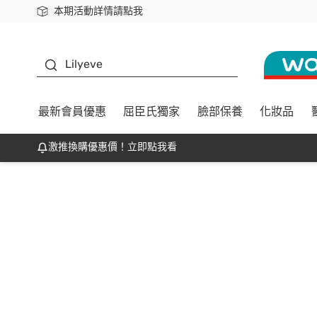
本期活動詳情請點我
下載app最高回饋$350
K beauty
Lilyeve
最新會員優惠
屈臣氏獨家
臉部保養
化妝品
激推換購優惠價！立即點我看