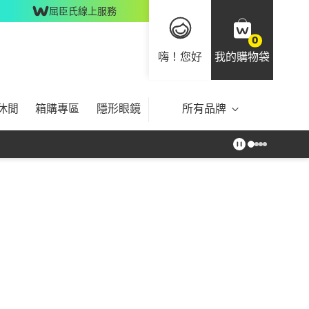
屈臣氏線上服務
0
嗨！您好
我的購物袋
休閒
箱購專區
隱形眼鏡
所有品牌