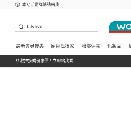
本期活動詳情請點我
下載app最高回饋$350
K beauty
Lilyeve
最新會員優惠
屈臣氏獨家
臉部保養
化妝品
激推換購優惠價！立即點我看