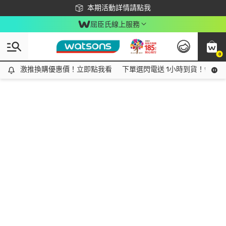
下載app最高回饋$350
本期活動詳情請點我
屈臣氏線上服務
0
激推換購優惠價！立即點我看
激推換購優惠價！立即點我看
下單選閃電送 1小時到貨！領神券