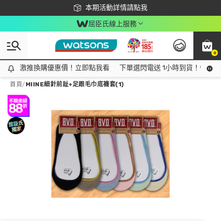
下載app最高回饋$350
本期活動詳情請點我
屈臣氏線上服務
0
激推換購優惠價！立即點我看
激推換購優惠價！立即點我看
下單選閃電送 1小時到貨！領神券
首頁
/
MIINE細針前趾+足跟毛巾底襪套(1)