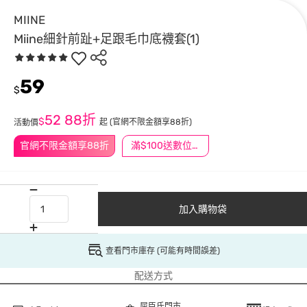
MIINE
Miine細針前趾+足跟毛巾底襪套(1)
59
$
52
88折
$
起
(官網不限金額享88折)
活動價
官網不限金額享88折
滿$100送數位印花
加入購物袋
查看門市庫存 (可能有時間誤差)
配送方式
屈臣氏門市