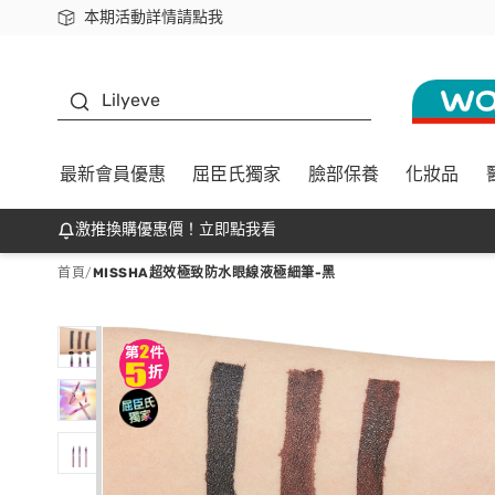
本期活動詳情請點我
下載app最高回饋$350
K beauty
Lilyeve
最新會員優惠
屈臣氏獨家
臉部保養
化妝品
激推換購優惠價！立即點我看
首頁
/
MISSHA超效極致防水眼線液極細筆-黑