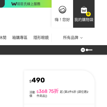
屈臣氏線上服務
0
嗨！您好
我的購物袋
休閒
箱購專區
隱形眼鏡
所有品牌
490
$
368
75折
$
起
(第2件5折 (請任選2
活動
價
件商品))