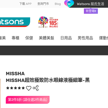
Watsons 屈氏生活
下載 APP
查詢門市
Blog
新登場!!
醫美
專櫃
保健
美體美髮
日用品
男性用品
運動
MISSHA
MISSHA超效極致防水眼線液極細筆-黑
第2件5折 (請任選2件商品)