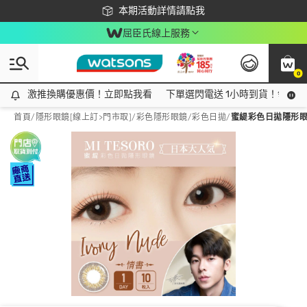
下載app最高回饋$350
本期活動詳情請點我
屈臣氏線上服務
0
激推換購優惠價！立即點我看
激推換購優惠價！立即點我看
下單選閃電送 1小時到貨！領神券
首頁
/
隱形眼鏡[線上訂>門市取]
/
彩色隱形眼鏡
/
彩色日拋
/
蜜緹彩色日拋隱形眼鏡