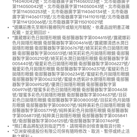
114040042號、北市衛器廣字第114060023號、北市衛器廣字
第114050042號、北市衛器廣字第114050043號、北市衛器廣
字第114050253號、北市衛器廣字第114060134號、北市衛器
廣字第114060173號/北市衛器廣字第114110151號/北市衛器廣
字第114120066號/北市衛器廣字第115010021號
*選購前應先至眼科醫療院所或驗光所驗配，依產品說明書正確
配戴，並定期回診。
*露葳娜彩色日拋隱形眼鏡 衛部醫器製字第004615號/露葳娜彩
色月拋隱形眼鏡 衛部醫器製字第004616號/露葳娜清透水潤日
拋隱形眼鏡 衛部醫器製字第006767號/綺芙莉彩色日拋隱形眼
鏡 衛部醫器製字第005513號/綺芙莉彩色月拋隱形眼鏡 衛部醫
器製字第005210號/綺芙莉水潤日拋隱形眼鏡 衛部醫器製字第
005440號/寵愛彩色日拋隱形眼鏡 衛部醫器製字第006227號/
寵愛彩色月拋隱形眼鏡 衛部醫器製字第006237號/蜜緹彩色日
拋隱形眼鏡 衛部醫器製字第006234號/蜜緹彩色月拋隱形眼鏡
衛部醫器製字第006232號/蜜緹水透氧矽水膠隱形眼鏡 衛部醫
器製字第006952號/優潤日拋隱形眼鏡 衛部醫器製字第
006976號/媞蜜多彩色日拋隱形眼鏡 衛部醫器製字第004638
號/媞蜜多彩色月拋隱形眼鏡 衛部醫器製字第004637號/目荻
彩色日拋隱形眼鏡 衛部醫器製字第008005號/目荻彩色月拋隱
形眼鏡 衛部醫器製字第008007號/純粹美彩色日拋隱形眼鏡 衛
部醫器製字第005779號/純粹美彩色月拋隱形眼鏡 衛部醫器製
字第006873號/純粹美日拋隱形眼鏡 衛部醫器製字第005841
號/衛部醫器製字第006125號/衛部醫器製字第007469號
*預訂產品將配送到指定門市，請現場拆封檢查後取貨付款。
*亞洲安視達股份有限公司保有隨時修改、取消、暫停或終止活
動之權利。