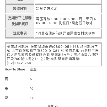
製造日期
請見盒裝標示
定期校正之服務
客服專線 0800-085-188 周一至周五
09:00~18:00例假日/國定假日除外
及據點資訊
注意事項
*消費者使用前應詳閱醫療器材說明書
藥商許可執照: 藥商諮詢專線:0800-051-148 許可執照字
號:北市衛藥販松字第620101C611號 藥商名稱:台灣屈臣氏
個人用品商店股份有限公司 藥商地址:台北市松山區八德路
四段760號11樓之1、之2及14樓 藥商諮詢專線:
(02)27421234
How To Store
室溫
寬
5
高
16
深
1.5
隱藏