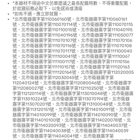
*本器材不得逾中文仿單建議之最長配戴時數、不得重覆配戴，
於就寢前務必取下，以免感染或潰瘍
*如有不適，應立即就醫。
*北市衛器廣字第110060160號、北市衛器廣字第110060161
號、北市衛器廣字第110070114號、北市衛器廣字第110070115
號、北市衛器廣字第110110015號、北市衛器廣字第111040195
號、北市衛器廣字第111040196號、北市衛器廣字第111050077
號、北市衛器廣字第111070107號、北市衛器廣字第111070106
號、北市衛器廣字第111070116號、北市衛器廣字第111070108
號、北市衛器廣字第111070117號、北市衛器廣字第111100040
號、北市衛器廣字第111100041號、北市衛器廣字第11110067
號、北市衛器廣字第111100117號、北市衛器廣字第111110156
號、北市衛器廣字第111110157號、北市衛器廣字第111120163
號、北市衛器廣字第111120164號、北市衛器廣字第112020005
號、北市衛器廣字第112030045號、北市衛器廣字第
112040124號、北市衛器廣字第112080046號、北市衛器廣字
第112080027號、北市衛器廣字第112110250號、北市衛器廣
字第112120114號、北市衛器廣字第113010048號、北市衛器廣
字第113010224號、北市衛器廣字第113070194號、北市衛器
廣字第113070201號、北市衛器廣字第113100048號、北市衛
器廣字第113120151號、北市衛器廣字第114010091號、北市衛
器廣字第114010099號、北市衛器廣字第114010090號、北市
衛器廣字第114010100號、北市衛器廣字第114020078號、北
市衛器廣字第114020093號、北市衛器廣字第114040037號、
北市衛器廣字第114040038號、北市衛器廣字第114040039
號、北市衛器廣字第114040041號、北市衛器廣字第