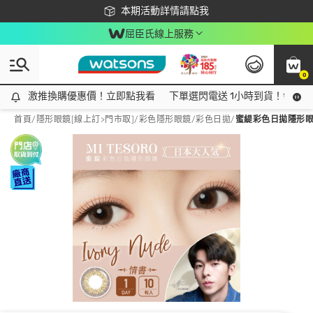
下載app最高回饋$350
本期活動詳情請點我
屈臣氏線上服務
0
激推換購優惠價！立即點我看
激推換購優惠價！立即點我看
下單選閃電送 1小時到貨！領神券
首頁
/
隱形眼鏡[線上訂>門市取]
/
彩色隱形眼鏡
/
彩色日拋
/
蜜緹彩色日拋隱形眼鏡