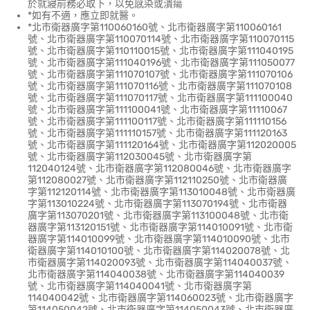
於就寢前務必取下，以免感染或潰瘍
*如有不適，應立即就醫。
*北市衛器廣字第110060160號、北市衛器廣字第110060161
號、北市衛器廣字第110070114號、北市衛器廣字第110070115
號、北市衛器廣字第110110015號、北市衛器廣字第111040195
號、北市衛器廣字第111040196號、北市衛器廣字第111050077
號、北市衛器廣字第111070107號、北市衛器廣字第111070106
號、北市衛器廣字第111070116號、北市衛器廣字第111070108
號、北市衛器廣字第111070117號、北市衛器廣字第111100040
號、北市衛器廣字第111100041號、北市衛器廣字第11110067
號、北市衛器廣字第111100117號、北市衛器廣字第111110156
號、北市衛器廣字第111110157號、北市衛器廣字第111120163
號、北市衛器廣字第111120164號、北市衛器廣字第112020005
號、北市衛器廣字第112030045號、北市衛器廣字第
112040124號、北市衛器廣字第112080046號、北市衛器廣字
第112080027號、北市衛器廣字第112110250號、北市衛器廣
字第112120114號、北市衛器廣字第113010048號、北市衛器廣
字第113010224號、北市衛器廣字第113070194號、北市衛器
廣字第113070201號、北市衛器廣字第113100048號、北市衛
器廣字第113120151號、北市衛器廣字第114010091號、北市衛
器廣字第114010099號、北市衛器廣字第114010090號、北市
衛器廣字第114010100號、北市衛器廣字第114020078號、北
市衛器廣字第114020093號、北市衛器廣字第114040037號、
北市衛器廣字第114040038號、北市衛器廣字第114040039
號、北市衛器廣字第114040041號、北市衛器廣字第
114040042號、北市衛器廣字第114060023號、北市衛器廣字
第114050042號、北市衛器廣字第114050043號、北市衛器廣