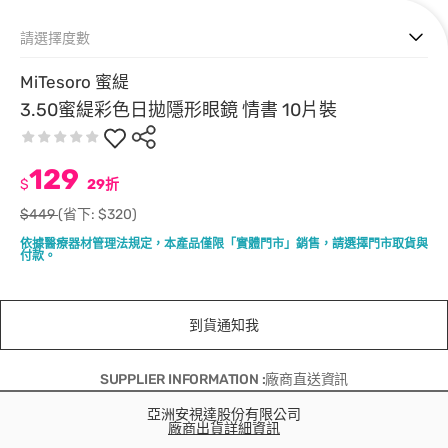
請選擇度數
MiTesoro 蜜緹
3.50蜜緹彩色日拋隱形眼鏡 情書 10片裝
129
$
29折
$449
(省下: $320)
依據醫療器材管理法規定，本產品僅限「實體門市」銷售，請選擇門市取貨與
付款。
到貨通知我
SUPPLIER INFORMATION :廠商直送資訊
亞洲安視達股份有限公司
廠商出貨詳細資訊