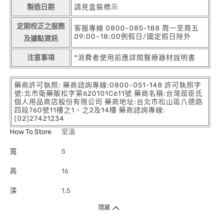
製造日期
請見盒裝標示
定期校正之服務
客服專線 0800-085-188 周一至周五
09:00~18:00例假日/國定假日除外
及據點資訊
注意事項
*消費者使用前應詳閱醫療器材說明書
藥商許可執照: 藥商諮詢專線:0800-051-148 許可執照字
號:北市衛藥販松字第620101C611號 藥商名稱:台灣屈臣氏
個人用品商店股份有限公司 藥商地址:台北市松山區八德路
四段760號11樓之1、之2及14樓 藥商諮詢專線:
(02)27421234
How To Store
室溫
寬
5
高
16
深
1.5
隱藏