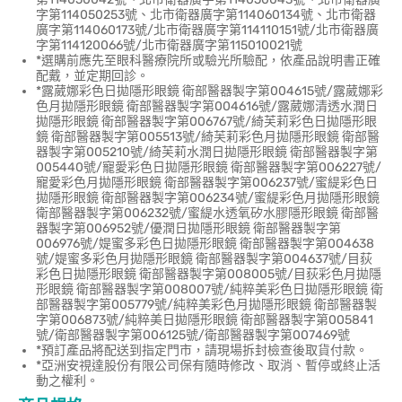
字第114050253號、北市衛器廣字第114060134號、北市衛器
廣字第114060173號/北市衛器廣字第114110151號/北市衛器廣
字第114120066號/北市衛器廣字第115010021號
*選購前應先至眼科醫療院所或驗光所驗配，依產品說明書正確
配戴，並定期回診。
*露葳娜彩色日拋隱形眼鏡 衛部醫器製字第004615號/露葳娜彩
色月拋隱形眼鏡 衛部醫器製字第004616號/露葳娜清透水潤日
拋隱形眼鏡 衛部醫器製字第006767號/綺芙莉彩色日拋隱形眼
鏡 衛部醫器製字第005513號/綺芙莉彩色月拋隱形眼鏡 衛部醫
器製字第005210號/綺芙莉水潤日拋隱形眼鏡 衛部醫器製字第
005440號/寵愛彩色日拋隱形眼鏡 衛部醫器製字第006227號/
寵愛彩色月拋隱形眼鏡 衛部醫器製字第006237號/蜜緹彩色日
拋隱形眼鏡 衛部醫器製字第006234號/蜜緹彩色月拋隱形眼鏡
衛部醫器製字第006232號/蜜緹水透氧矽水膠隱形眼鏡 衛部醫
器製字第006952號/優潤日拋隱形眼鏡 衛部醫器製字第
006976號/媞蜜多彩色日拋隱形眼鏡 衛部醫器製字第004638
號/媞蜜多彩色月拋隱形眼鏡 衛部醫器製字第004637號/目荻
彩色日拋隱形眼鏡 衛部醫器製字第008005號/目荻彩色月拋隱
形眼鏡 衛部醫器製字第008007號/純粹美彩色日拋隱形眼鏡 衛
部醫器製字第005779號/純粹美彩色月拋隱形眼鏡 衛部醫器製
字第006873號/純粹美日拋隱形眼鏡 衛部醫器製字第005841
號/衛部醫器製字第006125號/衛部醫器製字第007469號
*預訂產品將配送到指定門市，請現場拆封檢查後取貨付款。
*亞洲安視達股份有限公司保有隨時修改、取消、暫停或終止活
動之權利。