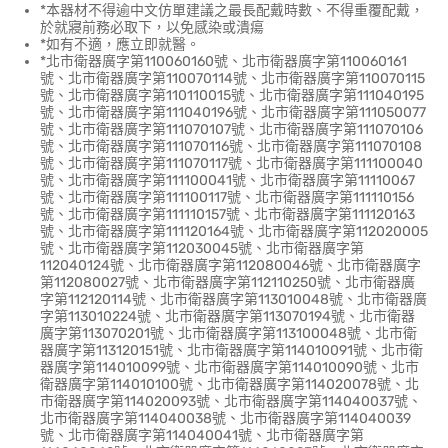
*本器材不得逾中文仿單建議之最長配戴時數、不得重覆配戴，
於就寢前務必取下，以免感染或潰瘍
*如有不適，應立即就醫。
*北市衛器廣字第110060160號、北市衛器廣字第110060161
號、北市衛器廣字第110070114號、北市衛器廣字第110070115
號、北市衛器廣字第110110015號、北市衛器廣字第111040195
號、北市衛器廣字第111040196號、北市衛器廣字第111050077
號、北市衛器廣字第111070107號、北市衛器廣字第111070106
號、北市衛器廣字第111070116號、北市衛器廣字第111070108
號、北市衛器廣字第111070117號、北市衛器廣字第111100040
號、北市衛器廣字第111100041號、北市衛器廣字第11110067
號、北市衛器廣字第111100117號、北市衛器廣字第111110156
號、北市衛器廣字第111110157號、北市衛器廣字第111120163
號、北市衛器廣字第111120164號、北市衛器廣字第112020005
號、北市衛器廣字第112030045號、北市衛器廣字第
112040124號、北市衛器廣字第112080046號、北市衛器廣字
第112080027號、北市衛器廣字第112110250號、北市衛器廣
字第112120114號、北市衛器廣字第113010048號、北市衛器廣
字第113010224號、北市衛器廣字第113070194號、北市衛器
廣字第113070201號、北市衛器廣字第113100048號、北市衛
器廣字第113120151號、北市衛器廣字第114010091號、北市衛
器廣字第114010099號、北市衛器廣字第114010090號、北市
衛器廣字第114010100號、北市衛器廣字第114020078號、北
市衛器廣字第114020093號、北市衛器廣字第114040037號、
北市衛器廣字第114040038號、北市衛器廣字第114040039
號、北市衛器廣字第114040041號、北市衛器廣字第