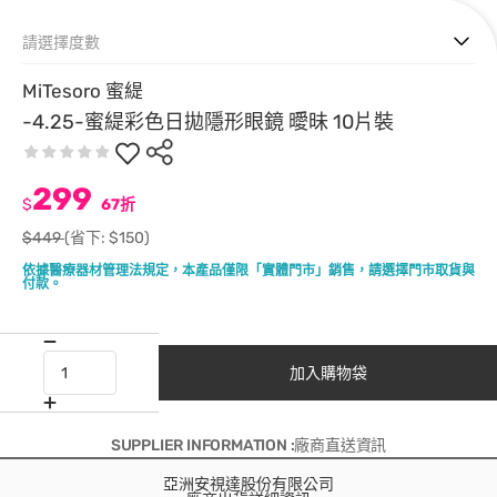
請選擇度數
MiTesoro 蜜緹
-4.25-蜜緹彩色日拋隱形眼鏡 曖昧 10片裝
299
$
67折
$449
(省下: $150)
依據醫療器材管理法規定，本產品僅限「實體門市」銷售，請選擇門市取貨與
付款。
加入購物袋
SUPPLIER INFORMATION :廠商直送資訊
亞洲安視達股份有限公司