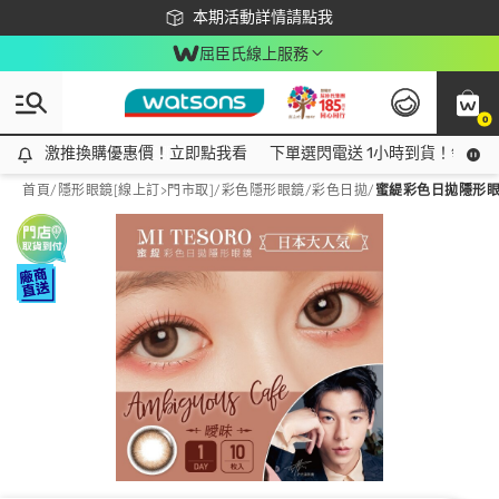
下載app最高回饋$350
本期活動詳情請點我
屈臣氏線上服務
0
激推換購優惠價！立即點我看
激推換購優惠價！立即點我看
下單選閃電送 1小時到貨！領神券
首頁
/
隱形眼鏡[線上訂>門市取]
/
彩色隱形眼鏡
/
彩色日拋
/
蜜緹彩色日拋隱形眼鏡