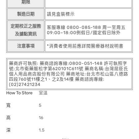
期限
製造日期
請見盒裝標示
定期校正之服務
客服專線 0800-085-188 周一至周五
09:00~18:00例假日/國定假日除外
及據點資訊
注意事項
*消費者使用前應詳閱醫療器材說明書
藥商許可執照: 藥商諮詢專線:0800-051-148 許可執照字
號:北市衛藥販松字第620101C611號 藥商名稱:台灣屈臣氏
個人用品商店股份有限公司 藥商地址:台北市松山區八德路
四段760號11樓之1、之2及14樓 藥商諮詢專線:
(02)27421234
How To Store
室溫
寬
5
高
16
深
1.5