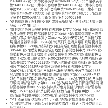
114040042號、北市衛器廣字第114060023號、北市衛器廣字
第114050042號、北市衛器廣字第114050043號、北市衛器廣
字第114050253號、北市衛器廣字第114060134號、北市衛器
廣字第114060173號/北市衛器廣字第114110151號/北市衛器廣
字第114120066號/北市衛器廣字第115010021號
*選購前應先至眼科醫療院所或驗光所驗配，依產品說明書正確
配戴，並定期回診。
*露葳娜彩色日拋隱形眼鏡 衛部醫器製字第004615號/露葳娜彩
色月拋隱形眼鏡 衛部醫器製字第004616號/露葳娜清透水潤日
拋隱形眼鏡 衛部醫器製字第006767號/綺芙莉彩色日拋隱形眼
鏡 衛部醫器製字第005513號/綺芙莉彩色月拋隱形眼鏡 衛部醫
器製字第005210號/綺芙莉水潤日拋隱形眼鏡 衛部醫器製字第
005440號/寵愛彩色日拋隱形眼鏡 衛部醫器製字第006227號/
寵愛彩色月拋隱形眼鏡 衛部醫器製字第006237號/蜜緹彩色日
拋隱形眼鏡 衛部醫器製字第006234號/蜜緹彩色月拋隱形眼鏡
衛部醫器製字第006232號/蜜緹水透氧矽水膠隱形眼鏡 衛部醫
器製字第006952號/優潤日拋隱形眼鏡 衛部醫器製字第
006976號/媞蜜多彩色日拋隱形眼鏡 衛部醫器製字第004638
號/媞蜜多彩色月拋隱形眼鏡 衛部醫器製字第004637號/目荻
彩色日拋隱形眼鏡 衛部醫器製字第008005號/目荻彩色月拋隱
形眼鏡 衛部醫器製字第008007號/純粹美彩色日拋隱形眼鏡 衛
部醫器製字第005779號/純粹美彩色月拋隱形眼鏡 衛部醫器製
字第006873號/純粹美日拋隱形眼鏡 衛部醫器製字第005841
號/衛部醫器製字第006125號/衛部醫器製字第007469號
*預訂產品將配送到指定門市，請現場拆封檢查後取貨付款。
*亞洲安視達股份有限公司保有隨時修改、取消、暫停或終止活
動之權利。