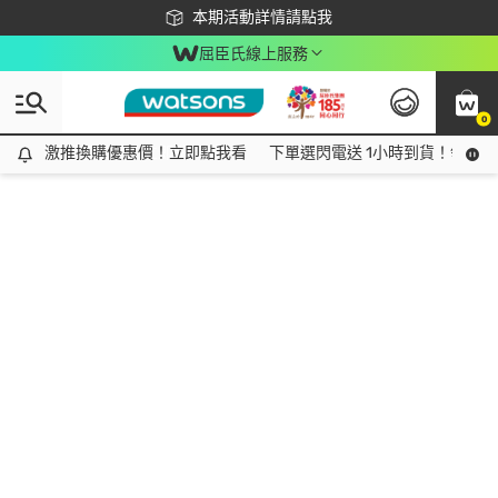
下載app最高回饋$350
本期活動詳情請點我
屈臣氏線上服務
0
激推換購優惠價！立即點我看
激推換購優惠價！立即點我看
下單選閃電送 1小時到貨！領神券