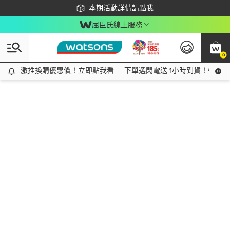
下載app最高回饋$350
本期活動詳情請點我
屈臣氏線上服務
0
激推換購優惠價！立即點我看
激推換購優惠價！立即點我看
下單選閃電送 1小時到貨！領神券