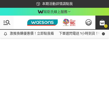
下載app最高回饋$350
本期活動詳情請點我
屈臣氏線上服務
0
激推換購優惠價！立即點我看
激推換購優惠價！立即點我看
下單選閃電送 1小時到貨！領神券