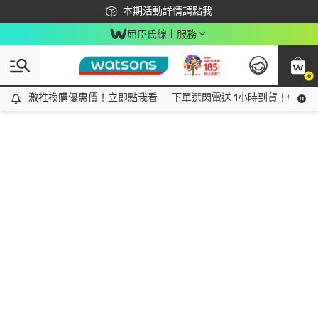
下載app最高回饋$350
本期活動詳情請點我
屈臣氏線上服務
0
激推換購優惠價！立即點我看
激推換購優惠價！立即點我看
下單選閃電送 1小時到貨！領神券