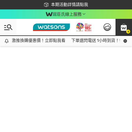
下載app最高回饋$350
本期活動詳情請點我
屈臣氏線上服務
0
激推換購優惠價！立即點我看
激推換購優惠價！立即點我看
下單選閃電送 1小時到貨！領神券