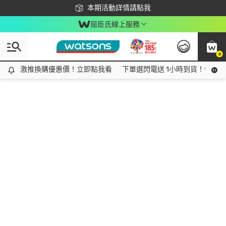
下載app最高回饋$350
本期活動詳情請點我
屈臣氏線上服務
0
激推換購優惠價！立即點我看
激推換購優惠價！立即點我看
下單選閃電送 1小時到貨！領神券