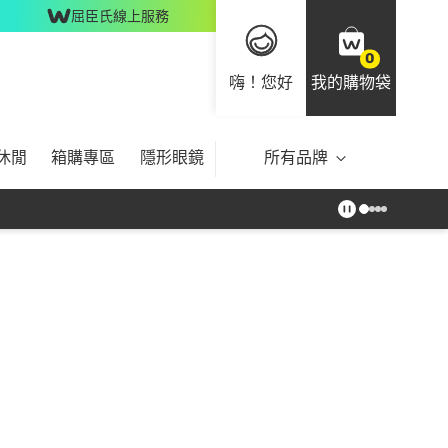
屈臣氏線上服務
0
嗨！您好
我的購物袋
休閒
箱購專區
隱形眼鏡
所有品牌