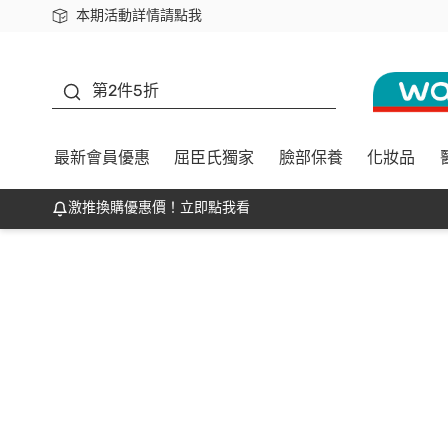
本期活動詳情請點我
下載app最高回饋$350
善存
第2件5折
最新會員優惠
屈臣氏獨家
臉部保養
化妝品
激推換購優惠價！立即點我看