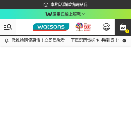
下載app最高回饋$350
本期活動詳情請點我
屈臣氏線上服務
0
激推換購優惠價！立即點我看
激推換購優惠價！立即點我看
下單選閃電送 1小時到貨！領神券