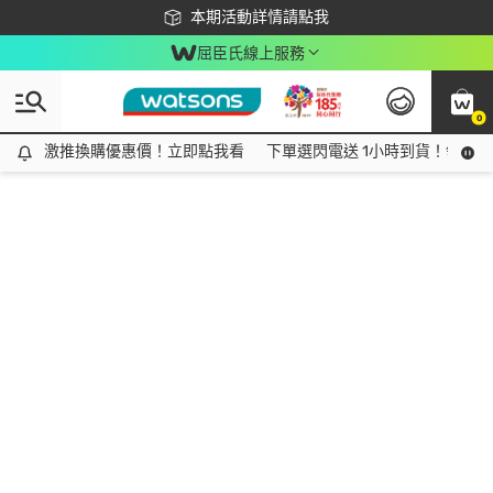
下載app最高回饋$350
本期活動詳情請點我
屈臣氏線上服務
0
激推換購優惠價！立即點我看
激推換購優惠價！立即點我看
下單選閃電送 1小時到貨！領神券