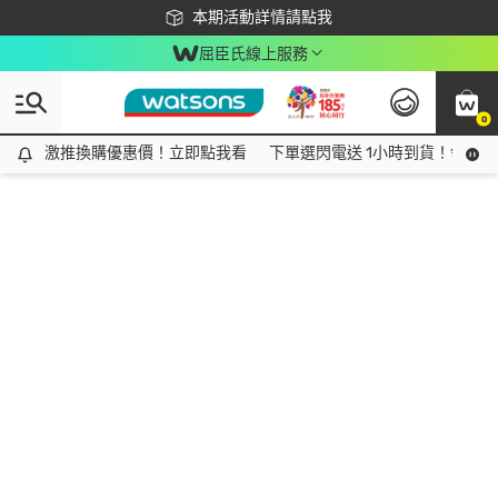
下載app最高回饋$350
本期活動詳情請點我
屈臣氏線上服務
0
激推換購優惠價！立即點我看
激推換購優惠價！立即點我看
下單選閃電送 1小時到貨！領神券