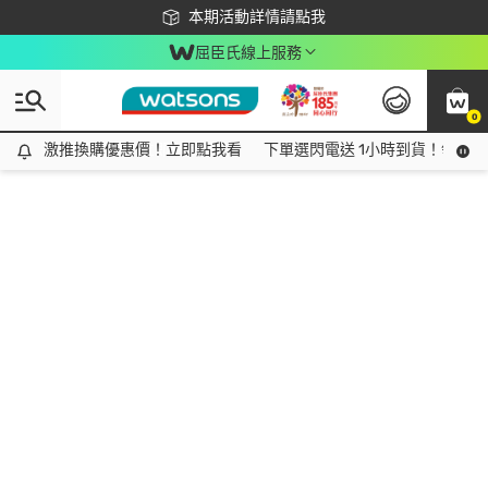
下載app最高回饋$350
本期活動詳情請點我
屈臣氏線上服務
0
激推換購優惠價！立即點我看
激推換購優惠價！立即點我看
下單選閃電送 1小時到貨！領神券