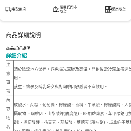
屈臣氏門市
宅配到府
超商取貨
取貨
商品詳細說明
商品詳細說明
詳細介紹
注
請於陰涼地方儲存，避免陽光直曬及高溫。開封後需冷藏並盡速
意
用。
事
孩童、懷孕及哺乳婦女與對咖啡因敏感者不宜飲用。
項
內
碳酸水、蔗糖、葡萄糖、檸檬酸、香料、牛磺酸、檸檬酸納、人
容
攝取物 、咖啡因、山梨酸鉀(防腐劑)、B-胡蘿蔔素、苯甲酸鈉 (
物
劑)、檸檬酸鉀、花青素、菸鹼酸、蔗糖素 (甜味劑)、瓜拿納子萃
名