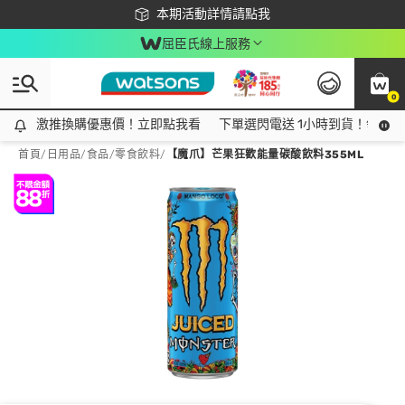
下載app最高回饋$350
本期活動詳情請點我
屈臣氏線上服務
0
激推換購優惠價！立即點我看
激推換購優惠價！立即點我看
下單選閃電送 1小時到貨！領神券
首頁
/
日用品
/
食品
/
零食飲料
/
【魔爪】芒果狂歡能量碳酸飲料355ML