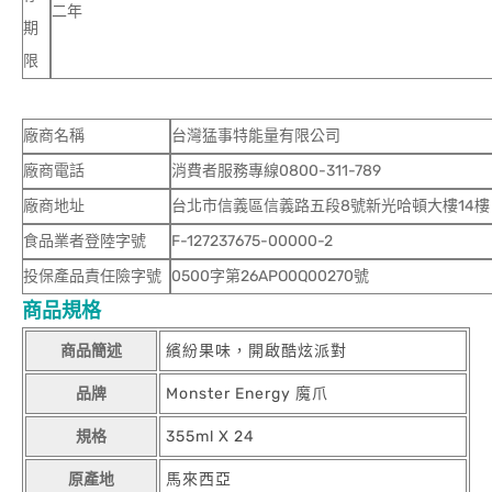
二年
期
限
廠商名稱
台灣猛事特能量有限公司
廠商電話
消費者服務專線0800-311-789
廠商地址
台北市信義區信義路五段8號新光哈頓大樓14樓
食品業者登陸字號
F-127237675-00000-2
投保產品責任險字號
0500字第26APO0Q00270號
商品規格
商品簡述
繽紛果味，開啟酷炫派對
品牌
Monster Energy 魔爪
規格
355ml X 24
原產地
馬來西亞