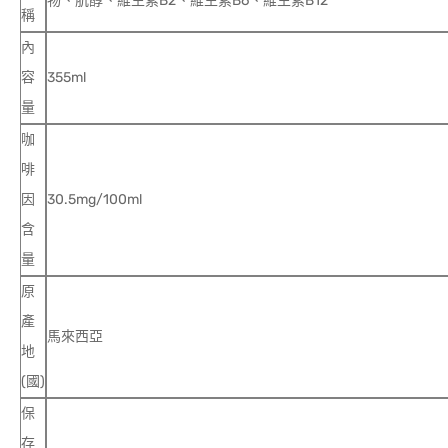
物、肌醇、維生素B2、維生素B6、維生素B12
稱
內
容
355ml
量
咖
啡
因
30.5mg/100ml
含
量
原
產
馬來西亞
地
(國)
保
存