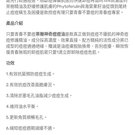
能先行疏通痘道、阻斷痘彈襲肌進而快速卸痘再協同15%高濃度的
茶樹精油及舒緩修護肌膚的Phytoferulin與海棠果籽油從頭到尾終
止痘痘橫生及困擾是款控痘有理只要青春不要痘的青春痘專家。
產品介紹
只要青春不要痘
茶樹神奇痘痘油
是款真正做到痘痘不擾肌的神奇痘
痘修護精油。成分採高濃度、效果直接、配方精純的活性成分將已
成型的痘痘通通絕緣、殲滅是油痘膚脫胎換骨、告別痘擾、瞬效恢
復青春無瑕的卸痘肌密只要1滴立即卸除痘痘危肌。
功效
1.有效抗菌預防痘痘生成。
2.有效抗痘改善面皰膚況。
3.清除淤塞毛孔油脂減少痘痘生成。
4.維持油水平衡。
5.更新角質順暢毛孔。
6.縮短痘痘週期減緩不適。