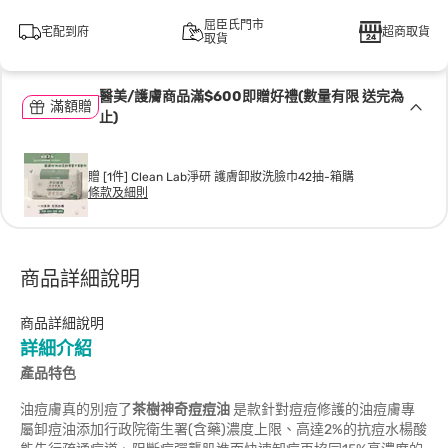
屈臣氏門市
宅配到府
超商取貨
取貨
醫美/護膚商品滿$600即贈好禮(數量有限 送完為
滿額贈
止)
贈 [1件] Clean Lab淨研 護膚卸妝洗臉巾42抽-箱購
條款及細則
商品詳細說明
商品詳細說明
詳細介紹
產品特色
油痘膚真的別痘了
茶樹神奇痘痘油
是款針對痘痘修護的油痘膚專
屬卸痘油添加行政院衛生署(含藥)濃度上限、高達2%的抗痘水楊酸