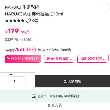
NARUKO 牛爾親研
NARUKO茶樹神奇痘痘油10ml
179
$
55折
$329
(省下: $150)
158
48折
$
起
(官網不限金額享88折)
活動價
官網不限金額享88折
醫美/護膚滿$1200送$200
滿$100送數位印花
加入購物袋
查看門市庫存 (可能有時間誤差)
配送方式