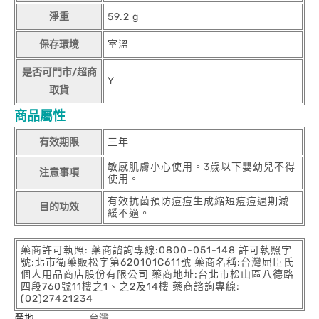
淨重
59.2 g
保存環境
室溫
是否可門市/超商
Y
取貨
商品屬性
有效期限
三年
敏感肌膚小心使用。3歲以下嬰幼兒不得
注意事項
使用。
有效抗菌預防痘痘生成縮短痘痘週期減
目的功效
緩不適。
藥商許可執照: 藥商諮詢專線:0800-051-148 許可執照字
號:北市衛藥販松字第620101C611號 藥商名稱:台灣屈臣氏
個人用品商店股份有限公司 藥商地址:台北市松山區八德路
四段760號11樓之1、之2及14樓 藥商諮詢專線:
(02)27421234
產地
台灣