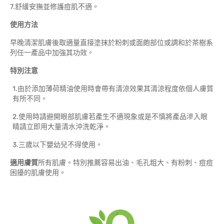
7.舒緩安撫並修護痘肌不適。
使用方法
早晚清潔肌膚後取適量直接塗抹於粉刺或面皰部位或調和於茶樹系
列任一產品中加強其功效。
特別注意
1.由於添加薄荷精油使用時會帶有清涼效果其清涼程度依個人膚質
有所不同。
2.使用時請避開眼部肌膚若產生不適現象或是不慎將產品滲入眼
睛請立即用大量清水沖洗乾淨。
3.三歲以下嬰幼兒不得使用。
適用膚質
所有肌膚。特別推薦容易出油、毛孔粗大、有粉刺、痘痘
困擾的肌膚使用。