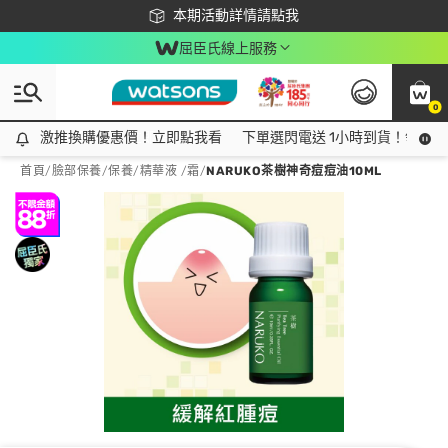
下載app最高回饋$350
本期活動詳情請點我
屈臣氏線上服務
0
激推換購優惠價！立即點我看
激推換購優惠價！立即點我看
下單選閃電送 1小時到貨！領神券
首頁
/
臉部保養
/
保養
/
精華液 /霜
/
NARUKO茶樹神奇痘痘油10ML