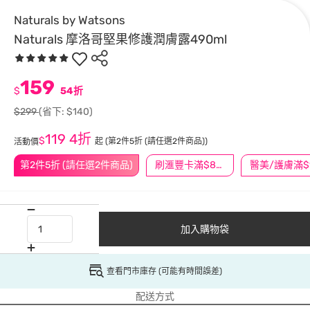
Naturals by Watsons
Naturals 摩洛哥堅果修護潤膚露490ml
159
$
54折
$299
(省下: $140)
119
4折
$
起
(第2件5折 (請任選2件商品))
活動價
第2件5折 (請任選2件商品)
刷滙豐卡滿$888送3萬點
加入購物袋
查看門市庫存 (可能有時間誤差)
配送方式