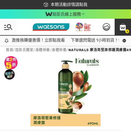
下載app最高回饋$350
本期活動詳情請點我
屈臣氏線上服務
0
激推換購優惠價！立即點我看
激推換購優惠價！立即點我看
下單選閃電送 1小時到貨！領神券
首頁
/
屈臣氏獨家
/
身體保養
/
身體保養
/
NATURALS 摩洛哥堅果修護潤膚露49