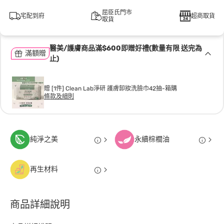
屈臣氏門市
宅配到府
超商取貨
取貨
醫美/護膚商品滿$600即贈好禮(數量有限 送完為
滿額贈
止)
贈 [1件] Clean Lab淨研 護膚卸妝洗臉巾42抽-箱購
條款及細則
純淨之美
永續棕櫚油
再生材料
商品詳細說明