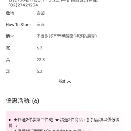
四段760號11樓之1、之2及14樓 藥商諮詢專線:
(02)27421234
產地
泰國
How To Store
室溫
不含對羥基苯甲酸酯(特定防腐劑)
適合
寬
6.3
高
22.3
深
6.3
隱藏
優惠活動: (6)
★任選2件享第二件5折★ 請選2件商品，折扣品項以價低者
計