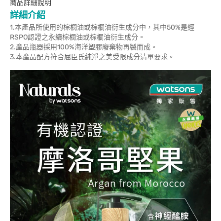
商品詳細說明
詳細介紹
1.本產品所使用的棕櫚油或棕櫚油衍生成分中，其中50%是經
RSPO認證之永續棕櫚油或棕櫚油衍生成分。
2.產品瓶器採用100%海洋塑膠廢棄物再製而成。
3.本產品配方符合屈臣氏純淨之美受限成分清單要求。