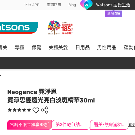
Watsons 屈氏生活
下載 APP
查詢門市
Blog
新登場!!
醫美
專櫃
保健
美體美髮
日用品
男性用品
運動
L
Neogence 霓淨思
霓淨思極透光亮白淡斑精華30ml
官網不限金額享88折
第2件5折 (請任選2件商品)
醫美/護膚滿$1200送$200
看