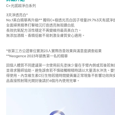
C+光感超淨白系列
3天淨透亮白*
No.1美白精華再升級!** 獨特C+極透光亮白因子增量29.7%3天有
全面掃黑精準打擊暗沉打造透亮無瑕鑽白肌
長效抗氧配方活性穩定不黃變維持最高美白力。
無添加酒精、香精低敏不易刺激全膚質安心適用。
*依第三方公證單位實測23人實際改善效果與滿意度調查結果
**Neogence 2023年銷售第一名的精華
因個人體質不同建議第一次使用前先塗抹少量在手臂內側或耳後若無
並尋求醫師協助。避免誤食若不慎碰觸眼睛時請以大量清水沖洗。嬰
得使用。內含維生素C衍生物若隨時間變黃屬正常現象不影響功效與
品直接照射陽光開封後請於6個月內使用完畢。