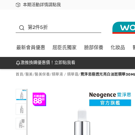
本期活動詳情請點我
下載app最高回饋$350
善存
第2件5折
最新會員優惠
屈臣氏獨家
臉部保養
化妝品
激推換購優惠價！立即點我看
首頁
/
醫美
/
醫美保養
/
精華液 / 精華霜
/
霓淨思極透光亮白淡斑精華30M