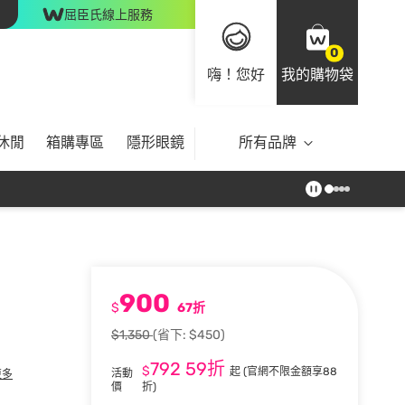
屈臣氏線上服務
0
嗨！您好
我的購物袋
休閒
箱購專區
隱形眼鏡
所有品牌
900
$
67折
$1,350
(省下: $450)
792
59折
$
起
(官網不限金額享88
活動
更多
價
折)