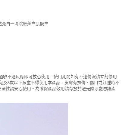
感淨透亮白一滴跳級美白肌優生
過敏不適反應即可放心使用。使用期間如有不適情況請立刻停用
兒及3歲以下孩童不得使用本產品。皮膚有損傷、傷口或紅腫時不
安全性請安心使用。為確保產品效用請存放於避光陰涼處勿讓產