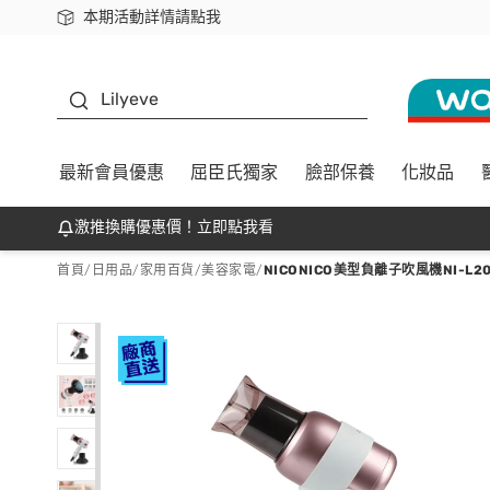
本期活動詳情請點我
下載app最高回饋$350
K beauty
Lilyeve
最新會員優惠
屈臣氏獨家
臉部保養
化妝品
激推換購優惠價！立即點我看
首頁
/
日用品
/
家用百貨
/
美容家電
/
NICONICO美型負離子吹風機NI-L20