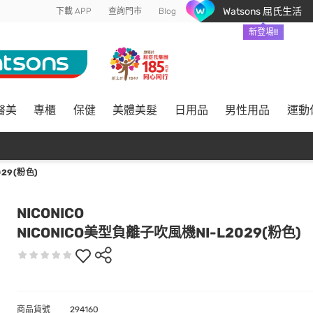
Watsons 屈氏生活
下載 APP
查詢門市
Blog
新登場!!
醫美
專櫃
保健
美體美髮
日用品
男性用品
運動
29(粉色)
NICONICO
NICONICO美型負離子吹風機NI-L2029(粉色)
商品貨號
294160