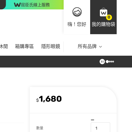
屈臣氏線上服務
0
嗨！您好
我的購物袋
休閒
箱購專區
隱形眼鏡
所有品牌
1,680
$
數量