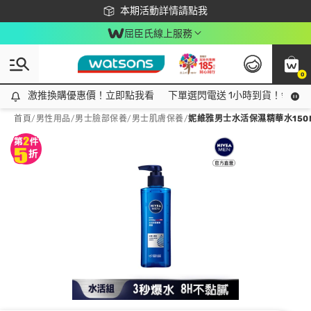
下載app最高回饋$350
本期活動詳情請點我
屈臣氏線上服務
0
激推換購優惠價！立即點我看
激推換購優惠價！立即點我看
下單選閃電送 1小時到貨！領神券
首頁
/
男性用品
/
男士臉部保養
/
男士肌膚保養
/
妮維雅男士水活保濕精華水150