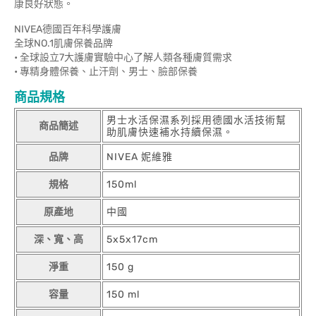
康良好狀態。
NIVEA德國百年科學護膚
全球NO.1肌膚保養品牌
• 全球設立7大護膚實驗中心了解人類各種膚質需求
• 專精身體保養、止汗劑、男士、臉部保養
商品規格
男士水活保濕系列採用德國水活技術幫
商品簡述
助肌膚快速補水持續保濕。
品牌
NIVEA 妮維雅
規格
150ml
原產地
中國
深、寬、高
5x5x17cm
淨重
150 g
容量
150 ml