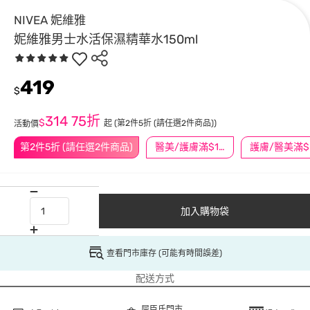
NIVEA 妮維雅
妮維雅男士水活保濕精華水150ml
419
$
314
75折
$
起
(第2件5折 (請任選2件商品))
活動價
第2件5折 (請任選2件商品)
醫美/護膚滿$1200送$200
護
加入購物袋
查看門市庫存 (可能有時間誤差)
配送方式
屈臣氏門市