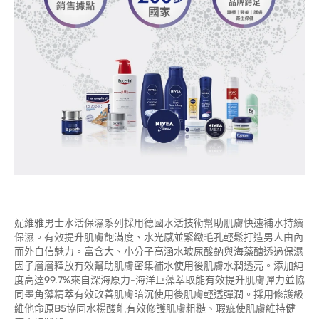
妮維雅男士水活保濕系列採用德國水活技術幫助肌膚快速補水持續
保濕。有效提升肌膚飽滿度、水光感並緊緻毛孔輕鬆打造男人由內
而外自信魅力。富含大、小分子高涵水玻尿酸鈉與海藻醣透過保濕
因子層層釋放有效幫助肌膚密集補水使用後肌膚水潤透亮。添加純
度高達99.7%來自深海原力-海洋巨藻萃取能有效提升肌膚彈力並協
同墨角藻精萃有效改善肌膚暗沉使用後肌膚輕透彈潤。採用修護級
維他命原B5協同水楊酸能有效修護肌膚粗糙、瑕疵使肌膚維持健