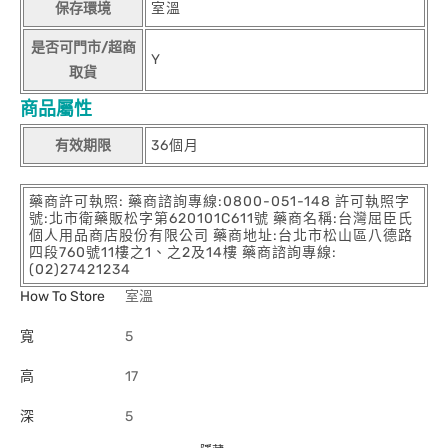
保存環境
室溫
是否可門市/超商
Y
取貨
商品屬性
有效期限
36個月
藥商許可執照: 藥商諮詢專線:0800-051-148 許可執照字
號:北市衛藥販松字第620101C611號 藥商名稱:台灣屈臣氏
個人用品商店股份有限公司 藥商地址:台北市松山區八德路
四段760號11樓之1、之2及14樓 藥商諮詢專線:
(02)27421234
How To Store
室溫
寬
5
高
17
深
5