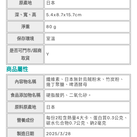
原產地
日本
深、寬、高
5.4x8.7x15.7cm
淨重
80 g
保存環境
室溫
是否可門市/超商
Y
取貨
商品屬性
纖維素、日本無針烏賊粉末、竹炭粉、
內容物名稱
幾丁聚醣、啤酒酵母
食品添加物名稱
硬脂酸鈣、二氧化矽。
原料原產地
日本
每份2粒含熱量4大卡、蛋白質0.3公克、
營養成份
碳水化合物0.7公克、鈉2毫克
製造日期
2025/3/28