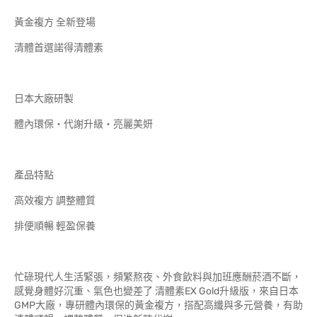
黃金複方 全新登場
清體首選諾得清體素
日本大廠研製
體內環保‧代謝升級‧亮麗美妍
產品特點
高效複方 調整體質
排便順暢 輕盈保養
忙碌現代人生活緊張，頻繁熬夜、外食飲料與加班應酬菸酒不斷，
感覺身體好沉重、氣色也變差了 清體素EX Gold升級版，來自日本
GMP大廠，專研體內環保的黃金複方，搭配高纖與多元營養，有助