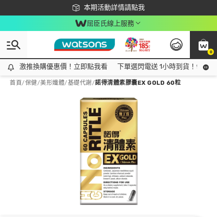
下載app最高回饋$350
本期活動詳情請點我
屈臣氏線上服務
0
激推換購優惠價！立即點我看
激推換購優惠價！立即點我看
下單選閃電送 1小時到貨！領神券
首頁
/
保健
/
美形孅體
/
基礎代謝
/
諾得清體素膠囊EX GOLD 60粒