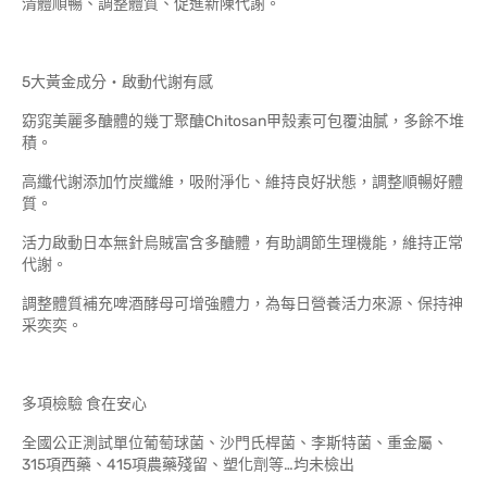
清體順暢、調整體質、促進新陳代謝。
5大黃金成分‧啟動代謝有感
窈窕美麗多醣體的幾丁聚醣Chitosan甲殼素可包覆油膩，多餘不堆
積。
高纖代謝添加竹炭纖維，吸附淨化、維持良好狀態，調整順暢好體
質。
活力啟動日本無針烏賊富含多醣體，有助調節生理機能，維持正常
代謝。
調整體質補充啤酒酵母可增強體力，為每日營養活力來源、保持神
采奕奕。
多項檢驗 食在安心
全國公正測試單位葡萄球菌、沙門氏桿菌、李斯特菌、重金屬、
315項西藥、415項農藥殘留、塑化劑等…均未檢出