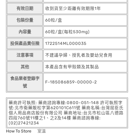
有效日期
收到貨至少距離有效期限1年
包裝份量
60粒/盒
內容量
60粒/盒(每粒530mg)
投保產品責任險
1722514ML000035
注意事項
不建議孕婦、授乳者及嬰幼兒食用
其他
本產品含有甲殼類及其製品
食品業者登錄字
F-185086859-00000-2
號
藥商許可執照: 藥商諮詢專線:0800-051-148 許可執照字
號:北市衛藥販松字第620101C611號 藥商名稱:台灣屈臣氏
個人用品商店股份有限公司 藥商地址:台北市松山區八德路
四段760號11樓之1、之2及14樓 藥商諮詢專線:
(02)27421234
How To Store
室溫