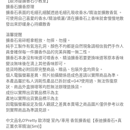
【歐沛媞擴香石小教室】
擴香石擴香原理
擴香石表面的毛細孔細膩透過毛細孔吸收香水/精油並擴散香氣 。
可使用自己喜愛的香水/精油噴灑/滴在擴香石上香味就會慢慢地散
發出來舒緩身心持續散香
溫馨提醒
擴香石易碎輕拿輕放、勿摔、勿撞。
純手工製作有氣泡孔洞、顏色不均都是自然現象請相信我們手作人
員會確保每一件擴香作品的完美與獨一無二性。
擴香石本身沒有味道可噴香水、精油擴香若要更換味道等原本香味
變淡無味後在滴上其他香味即可。
退貨時務必附回原完整商品、贈品、包裝外盒均齊全。
個人電腦螢幕差異、照片拍攝關係造成色差請以實際商品為準。
本產品屬於私人消耗性產品已拆封或+G47使用過、無法恢復原
狀、商品外盒損壞等均恕無法辦理退換貨。
成份以實際出貨實品標示為主
產地以實際出貨實品標示為主
因電腦螢幕設定及個人觀感之差異本賣場之商品圖片僅供參考以收
到實際商品為準請見諒。
中文品名O'Pretty 歐沛媞 室內/車用 香氛擴香組【泰迪擴香石+真
正薰衣草精油(5ml)】