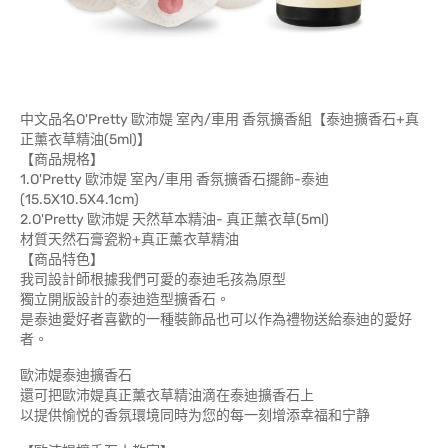
中文品名O'Pretty 歐沛媞 室內/車用 香氛擴香組【泰迪擴香石+真
正薰衣草精油(5ml)】
【商品規格】
1.O'Pretty 歐沛媞 室內/車用 香氛擴香石擺飾-泰迪
(15.5X10.5X4.1cm)
2.O'Pretty 歐沛媞 天然草本精油- 真正薰衣草(5ml)
材質天然石膏瓷粉+真正薰衣草精油
【商品特色】
我司設計師根據我們可愛的泰迪毛孩為原型
獨立開版設計的泰迪造型擴香石。
是泰迪愛好者喜歡的一種裝飾品也可以作為禮物送給泰迪的愛好
者。
歐沛媞泰迪擴香石
還可把歐沛媞真正薰衣草精油滴在泰迪擴香石上
以提供愉悦的香氛環境同時为您的每一刻增添幸福和宁静