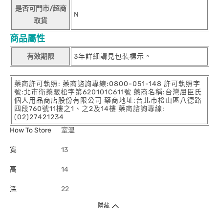
是否可門市/超商
N
取貨
商品屬性
有效期限
3年詳細請見包裝標示。
藥商許可執照: 藥商諮詢專線:0800-051-148 許可執照字
號:北市衛藥販松字第620101C611號 藥商名稱:台灣屈臣氏
個人用品商店股份有限公司 藥商地址:台北市松山區八德路
四段760號11樓之1、之2及14樓 藥商諮詢專線:
(02)27421234
How To Store
室溫
寬
13
高
14
深
22
隱藏