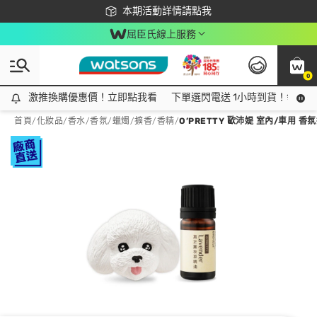
下載app最高回饋$350
本期活動詳情請點我
屈臣氏線上服務
0
激推換購優惠價！立即點我看
激推換購優惠價！立即點我看
下單選閃電送 1小時到貨！領神券
首頁
/
化妝品
/
香水/香氛
/
蠟燭/擴香/香精
/
O’PRETTY 歐沛媞 室內/車用 