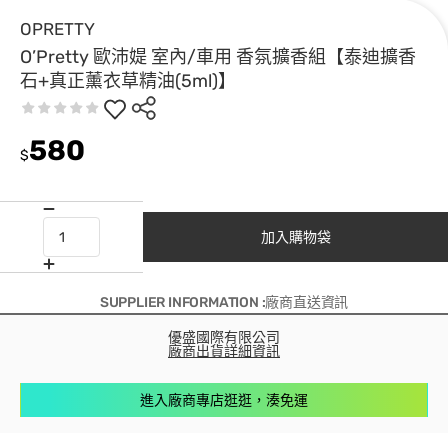
OPRETTY
O’Pretty 歐沛媞 室內/車用 香氛擴香組【泰迪擴香
石+真正薰衣草精油(5ml)】
580
$
加入購物袋
SUPPLIER INFORMATION :廠商直送資訊
優盛國際有限公司
廠商出貨詳細資訊
進入廠商專店逛逛，湊免運