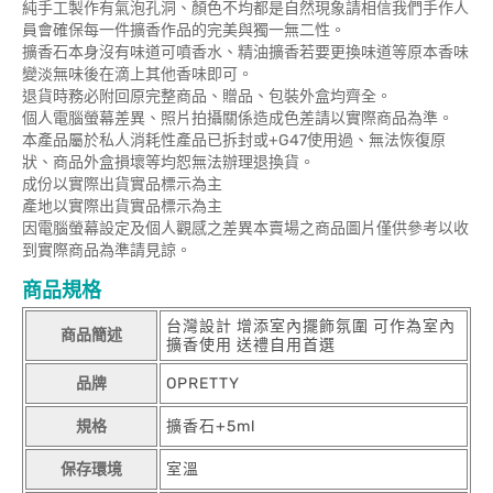
純手工製作有氣泡孔洞、顏色不均都是自然現象請相信我們手作人
員會確保每一件擴香作品的完美與獨一無二性。
擴香石本身沒有味道可噴香水、精油擴香若要更換味道等原本香味
變淡無味後在滴上其他香味即可。
退貨時務必附回原完整商品、贈品、包裝外盒均齊全。
個人電腦螢幕差異、照片拍攝關係造成色差請以實際商品為準。
本產品屬於私人消耗性產品已拆封或+G47使用過、無法恢復原
狀、商品外盒損壞等均恕無法辦理退換貨。
成份以實際出貨實品標示為主
產地以實際出貨實品標示為主
因電腦螢幕設定及個人觀感之差異本賣場之商品圖片僅供參考以收
到實際商品為準請見諒。
商品規格
台灣設計 增添室內擺飾氛圍 可作為室內
商品簡述
擴香使用 送禮自用首選
品牌
OPRETTY
規格
擴香石+5ml
保存環境
室溫