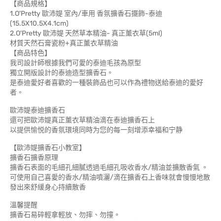
【商品規格】
1.O'Pretty 歐沛媞 室內/車用 香氛擴香石擺飾-泰迪
(15.5X10.5X4.1cm)
2.O'Pretty 歐沛媞 天然草本精油- 真正薰衣草(5ml)
材質天然石膏瓷粉+真正薰衣草精油
【商品特色】
我司設計師根據我們可愛的泰迪毛孩為原型
獨立開版設計的泰迪造型擴香石。
是泰迪愛好者喜歡的一種裝飾品也可以作為禮物送給泰迪的愛好
者。
歐沛媞泰迪擴香石
還可把歐沛媞真正薰衣草精油滴在泰迪擴香石上
以提供愉悦的香氛環境同時为您的每一刻增添幸福和宁静
【歐沛媞擴香石小教室】
擴香石擴香原理
擴香石表面的毛細孔細膩透過毛細孔吸收香水/精油並擴散香氣 。
可使用自己喜愛的香水/精油噴灑/滴在擴香石上香味就會慢慢地散
發出來舒緩身心持續散香
溫馨提醒
擴香石易碎輕拿輕放、勿摔、勿撞。