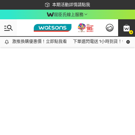
下載app最高回饋$350
本期活動詳情請點我
屈臣氏線上服務
0
激推換購優惠價！立即點我看
激推換購優惠價！立即點我看
下單選閃電送 1小時到貨！領神券