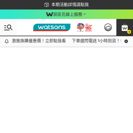
下載app最高回饋$350
本期活動詳情請點我
屈臣氏線上服務
0
激推換購優惠價！立即點我看
激推換購優惠價！立即點我看
下單選閃電送 1小時到貨！領神券