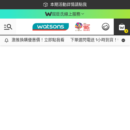
下載app最高回饋$350
本期活動詳情請點我
屈臣氏線上服務
0
激推換購優惠價！立即點我看
激推換購優惠價！立即點我看
下單選閃電送 1小時到貨！領神券