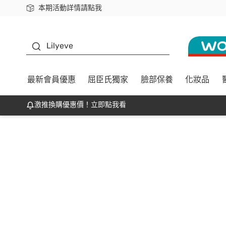
本期活動詳情請點我
下載app最高回饋$350
K beauty
Lilyeve
最新會員優惠
屈臣氏獨家
臉部保養
化妝品
激推換購優惠價！立即點我看