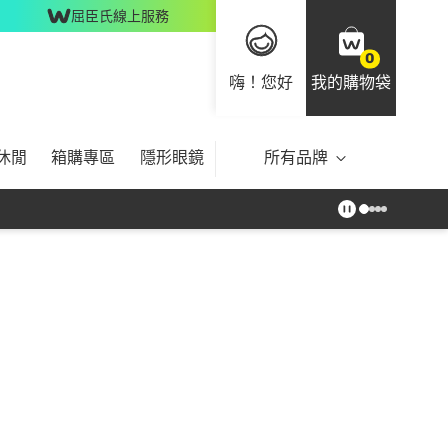
屈臣氏線上服務
0
嗨！您好
我的購物袋
休閒
箱購專區
隱形眼鏡
所有品牌