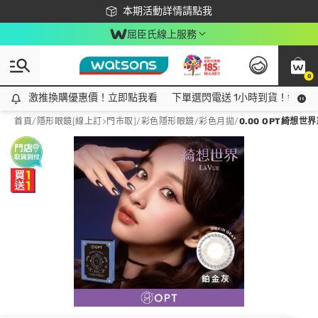
下載app最高回饋$350
本期活動詳情請點我
屈臣氏線上服務
0
激推換購優惠價！立即點我看
激推換購優惠價！立即點我看
下單選閃電送 1小時到貨！領神券
首頁
/
隱形眼鏡[線上訂>門市取]
/
彩色隱形眼鏡
/
彩色月拋
/
0.00 OPT綺想