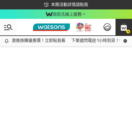
下載app最高回饋$350
本期活動詳情請點我
屈臣氏線上服務
0
激推換購優惠價！立即點我看
激推換購優惠價！立即點我看
下單選閃電送 1小時到貨！領神券