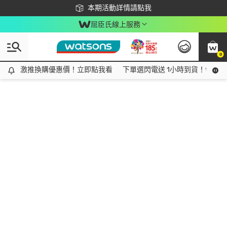
下載app最高回饋$350
本期活動詳情請點我
屈臣氏線上服務
0
激推換購優惠價！立即點我看
激推換購優惠價！立即點我看
下單選閃電送 1小時到貨！領神券