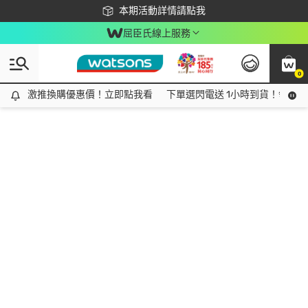
下載app最高回饋$350
本期活動詳情請點我
屈臣氏線上服務
0
激推換購優惠價！立即點我看
激推換購優惠價！立即點我看
下單選閃電送 1小時到貨！領神券