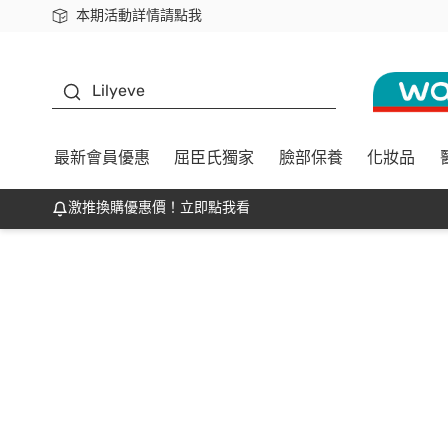
本期活動詳情請點我
下載app最高回饋$350
K beauty
Lilyeve
最新會員優惠
屈臣氏獨家
臉部保養
化妝品
激推換購優惠價！立即點我看