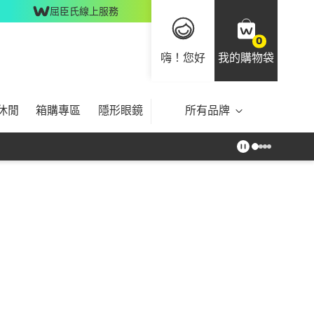
屈臣氏線上服務
0
嗨！您好
我的購物袋
休閒
箱購專區
隱形眼鏡
所有品牌