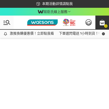
下載app最高回饋$350
本期活動詳情請點我
屈臣氏線上服務
0
激推換購優惠價！立即點我看
激推換購優惠價！立即點我看
下單選閃電送 1小時到貨！領神券