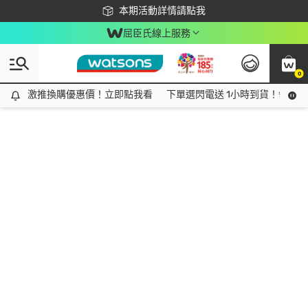
下載app最高回饋$350
本期活動詳情請點我
屈臣氏線上服務
0
激推換購優惠價！立即點我看
激推換購優惠價！立即點我看
下單選閃電送 1小時到貨！領神券