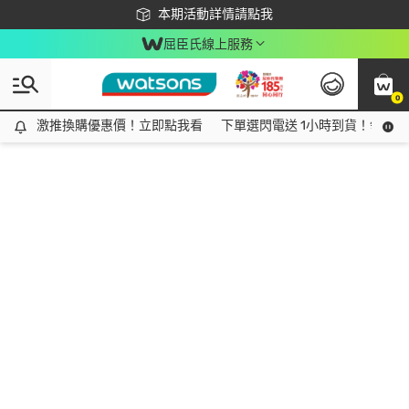
下載app最高回饋$350
本期活動詳情請點我
屈臣氏線上服務
0
激推換購優惠價！立即點我看
激推換購優惠價！立即點我看
下單選閃電送 1小時到貨！領神券