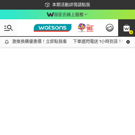
下載app最高回饋$350
本期活動詳情請點我
屈臣氏線上服務
0
激推換購優惠價！立即點我看
激推換購優惠價！立即點我看
下單選閃電送 1小時到貨！領神券