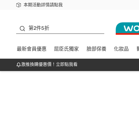
本期活動詳情請點我
下載app最高回饋$350
善存
第2件5折
最新會員優惠
屈臣氏獨家
臉部保養
化妝品
激推換購優惠價！立即點我看