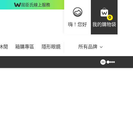
屈臣氏線上服務
0
嗨！您好
我的購物袋
休閒
箱購專區
隱形眼鏡
所有品牌