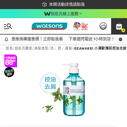
下載app最高回饋$350
本期活動詳情請點我
屈臣氏線上服務
0
激推換購優惠價！立即點我看
激推換購優惠價！立即點我看
下單選閃電送 1小時到貨！領神券
首頁
/
屈臣氏獨家
/
美髮造型
/
洗 / 潤 / 護髮
/
OZAWAKEI 小澤歐薄荷控油去屑