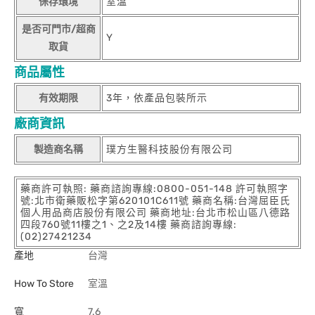
保存環境
室溫
是否可門市/超商
Y
取貨
商品屬性
有效期限
3年，依產品包裝所示
廠商資訊
製造商名稱
璞方生醫科技股份有限公司
藥商許可執照: 藥商諮詢專線:0800-051-148 許可執照字
號:北市衛藥販松字第620101C611號 藥商名稱:台灣屈臣氏
個人用品商店股份有限公司 藥商地址:台北市松山區八德路
四段760號11樓之1、之2及14樓 藥商諮詢專線:
(02)27421234
產地
台灣
How To Store
室溫
寬
7.6