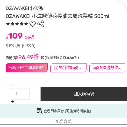
OZAWAKEI小沢系
OZAWAKEI 小澤歐薄荷控油去屑洗髮精 500ml
109
$
55折
$199
(省下: $90)
96
49折
$
起
(官網不限金額享88折)
活動價
官網不限金額享88折
民生/髮類滿$388送舒潔冰巾
滿$100送數位印花
加入購物袋
查看門市庫存 (可能有時間誤差)
配送方式