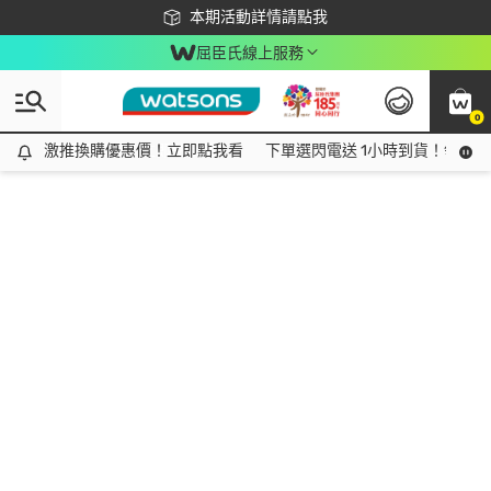
下載app最高回饋$350
本期活動詳情請點我
屈臣氏線上服務
0
激推換購優惠價！立即點我看
激推換購優惠價！立即點我看
下單選閃電送 1小時到貨！領神券