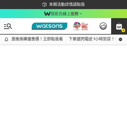
下載app最高回饋$350
本期活動詳情請點我
屈臣氏線上服務
0
激推換購優惠價！立即點我看
激推換購優惠價！立即點我看
下單選閃電送 1小時到貨！領神券