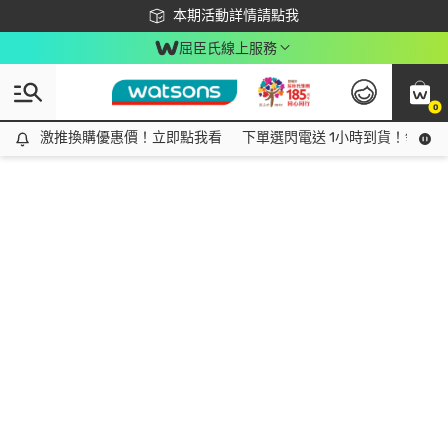
下載app最高回饋$350
本期活動詳情請點我
屈臣氏線上服務
0
激推換購優惠價！立即點我看
激推換購優惠價！立即點我看
下單選閃電送 1小時到貨！領神券